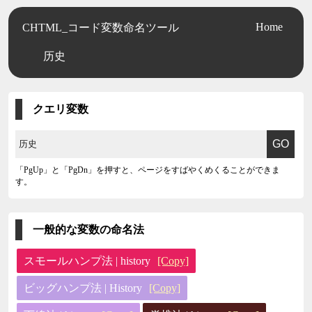
Home
CHTML_コード変数命名ツール
历史
クエリ変数
「PgUp」と「PgDn」を押すと、ページをすばやくめくることができま
す。
一般的な変数の命名法
スモールハンプ法 | history
[Copy]
ビッグハンプ法 | History
[Copy]