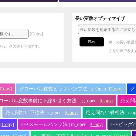
長い変数オプティマイザ
[Copy]
Play
単一の長い単語
され、その逆も同様です。
さを短縮できま
[Copy]
グローバル変数ビッグハンプ法 | g_Open
[Copy]
グ
ローバル変数事前に下線を引く方法 | _g_open
[Copy]
絶え間な
絶え間ない下線法 | c_open
[Copy]
絶え間ない脊椎法 | c-op
[Copy]
c++スモールハンプ法 | m_open
[Copy]
c++ビッグハ