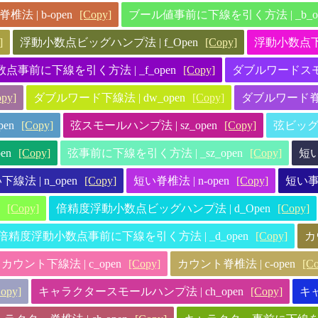
法 | b-open
[Copy]
ブール値事前に下線を引く方法 | _b_op
]
浮動小数点ビッグハンプ法 | f_Open
[Copy]
浮動小数点下線法
点事前に下線を引く方法 | _f_open
[Copy]
ダブルワードスモー
opy]
ダブルワード下線法 | dw_open
[Copy]
ダブルワード脊椎法
en
[Copy]
弦スモールハンプ法 | sz_open
[Copy]
弦ビッグハ
en
[Copy]
弦事前に下線を引く方法 | _sz_open
[Copy]
短い
下線法 | n_open
[Copy]
短い脊椎法 | n-open
[Copy]
短い事
[Copy]
倍精度浮動小数点ビッグハンプ法 | d_Open
[Copy]
倍精度浮動小数点事前に下線を引く方法 | _d_open
[Copy]
カ
カウント下線法 | c_open
[Copy]
カウント脊椎法 | c-open
[C
opy]
キャラクタースモールハンプ法 | ch_open
[Copy]
キャ