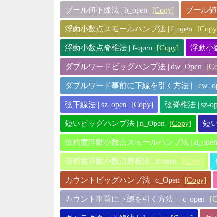
ブール値下線法 | b_open
[Copy]
ブール値脊椎
浮動小数点スモールハンプ法 | f_open
[Copy
浮動小数点脊椎法 | f-open
[Copy]
浮動小数
ダブルワードビッグハンプ法 | dw_Open
[C
ダブルワード事前に下線を引く方法 | _dw_op
弦下線法 | sz_open
[Copy]
弦脊椎法 | sz-op
短いビッグハンプ法 | n_Open
[Copy]
短い
倍精度浮動小数点スモールハンプ法 | d_open
倍精度浮動小数点脊椎法 | d-open
[Copy]
カウントビッグハンプ法 | c_Open
[Copy]
カウント事前に下線を引く方法 | _c_open
[C