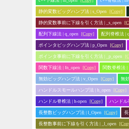
c++下線法 | m_open
[Copy]
c++脊椎法 | m-
静的変数ビッグハンプ法 | s_Open
[Copy]
静的変数事前に下線を引く方法 | _s_open
[C
配列下線法 | q_open
[Copy]
配列脊椎法 | q-
ポインタビッグハンプ法 | p_Open
[Copy]
ポインタ事前に下線を引く方法 | _p_open
[
関数下線法 | fn_open
[Copy]
関数脊椎法 | f
無効ビッグハンプ法 | v_Open
[Copy]
無効
ハンドルスモールハンプ法 | h_open
[Copy]
ハンドル脊椎法 | h-open
[Copy]
ハンドル事
長整数ビッグハンプ法 | l_Open
[Copy]
長
長整数事前に下線を引く方法 | _l_open
[Cop