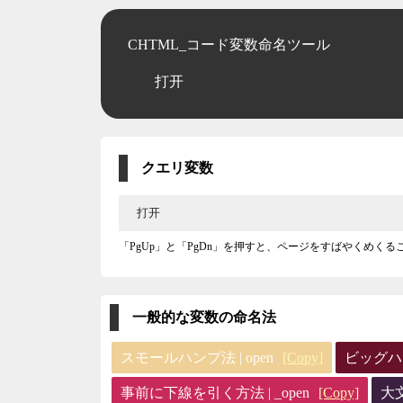
CHTML_コード変数命名ツール
打开
クエリ変数
「PgUp」と「PgDn」を押すと、ページをすばやくめく
一般的な変数の命名法
スモールハンプ法 | open
[Copy]
ビッグハン
事前に下線を引く方法 | _open
[Copy]
大文