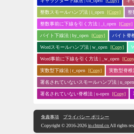
キャラクター下線法 | ch_open
[Copy]
キャ
整数スモールハンプ法 | i_open
[Copy]
整
整数事前に下線を引く方法 | _i_open
[Copy]
バイト下線法 | by_open
[Copy]
バイト脊椎法 
Wordスモールハンプ法 | w_open
[Copy]
Word事前に下線を引く方法 | _w_open
[Copy
実数型下線法 | r_open
[Copy]
実数型脊椎法 |
署名されていないスモールハンプ法 | u_open
署名されていない脊椎法 | u-open
[Copy]
免責事項
プライバシー ポリシー
Copyright © 2016-2026
jp.chtml.cn
All rights re