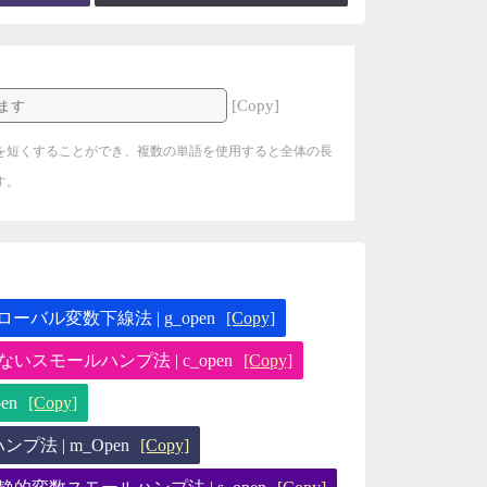
[Copy]
を短くすることができ、複数の単語を使用すると全体の長
す。
ローバル変数下線法 | g_open
[Copy]
いスモールハンプ法 | c_open
[Copy]
en
[Copy]
ンプ法 | m_Open
[Copy]