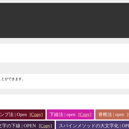
ることができます。
プ法 | Open
[Copy]
下線法 | open
[Copy]
脊椎法 | open
字の下線 | OPEN
[Copy]
スパインメソッドの大文字化 | OP