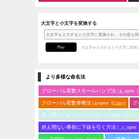
大文字と小文字を変換する
Play
大文字を入力すると小文字に変換
より多様な命名法
グローバル変数スモールハンプ法 | g_open
グローバル変数脊椎法 | g-open
[Copy]
グ
絶え間ないビッグハンプ法 | c_Open
[Copy]
絶え間ない事前に下線を引く方法 | _c_open